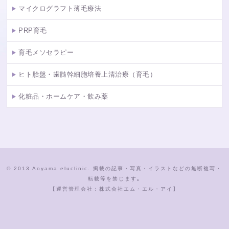
マイクログラフト薄毛療法
PRP育毛
育毛メソセラピー
ヒト胎盤・歯髄幹細胞培養上清治療（育毛）
化粧品・ホームケア・飲み薬
© 2013 Aoyama eluclinic. 掲載の記事・写真・イラストなどの無断複写・
転載等を禁じます｡
【運営管理会社：株式会社エム・エル・アイ】