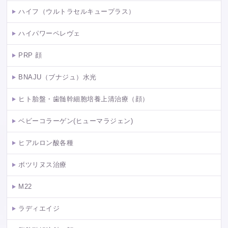
ハイフ（ウルトラセルキュープラス）
ハイパワーペレヴェ
PRP 顔
BNAJU（ブナジュ）水光
ヒト胎盤・歯髄幹細胞培養上清治療（顔）
ベビーコラーゲン(ヒューマラジェン)
ヒアルロン酸各種
ボツリヌス治療
M22
ラディエイジ