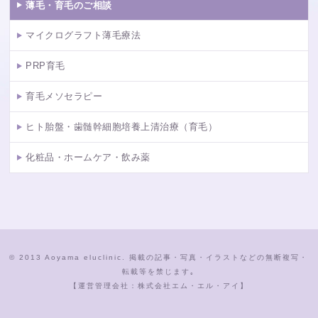
薄毛・育毛のご相談
マイクログラフト薄毛療法
PRP育毛
育毛メソセラピー
ヒト胎盤・歯髄幹細胞培養上清治療（育毛）
化粧品・ホームケア・飲み薬
© 2013 Aoyama eluclinic. 掲載の記事・写真・イラストなどの無断複写・
転載等を禁じます｡
【運営管理会社：株式会社エム・エル・アイ】