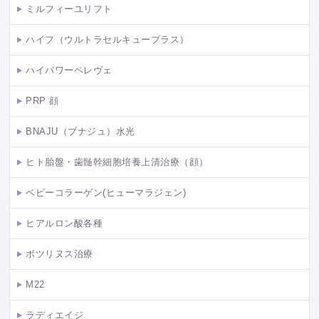
ミルフィーユリフト
ハイフ（ウルトラセルキュープラス）
ハイパワーペレヴェ
PRP 顔
BNAJU（ブナジュ）水光
ヒト胎盤・歯髄幹細胞培養上清治療（顔）
ベビーコラーゲン(ヒューマラジェン)
ヒアルロン酸各種
ボツリヌス治療
M22
ラディエイジ