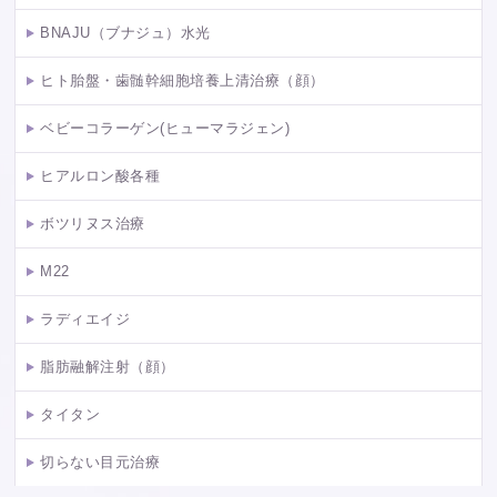
BNAJU（ブナジュ）水光
ヒト胎盤・歯髄幹細胞培養上清治療（顔）
ベビーコラーゲン(ヒューマラジェン)
ヒアルロン酸各種
ボツリヌス治療
M22
ラディエイジ
脂肪融解注射（顔）
タイタン
切らない目元治療