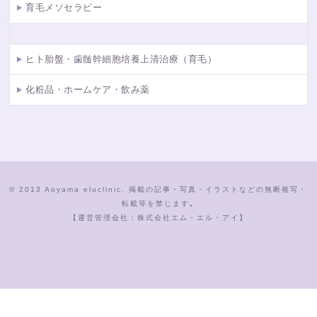
育毛メソセラピー
ヒト胎盤・歯髄幹細胞培養上清治療（育毛）
化粧品・ホームケア・飲み薬
© 2013 Aoyama eluclinic. 掲載の記事・写真・イラストなどの無断複写・
転載等を禁じます｡
【運営管理会社：株式会社エム・エル・アイ】