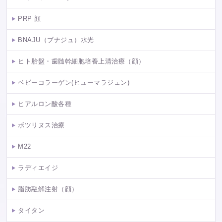
PRP 顔
BNAJU（ブナジュ）水光
ヒト胎盤・歯髄幹細胞培養上清治療（顔）
ベビーコラーゲン(ヒューマラジェン)
ヒアルロン酸各種
ボツリヌス治療
M22
ラディエイジ
脂肪融解注射（顔）
タイタン