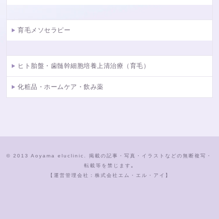
育毛メソセラピー
ヒト胎盤・歯髄幹細胞培養上清治療（育毛）
化粧品・ホームケア・飲み薬
© 2013 Aoyama eluclinic. 掲載の記事・写真・イラストなどの無断複写・
転載等を禁じます｡
【運営管理会社：株式会社エム・エル・アイ】