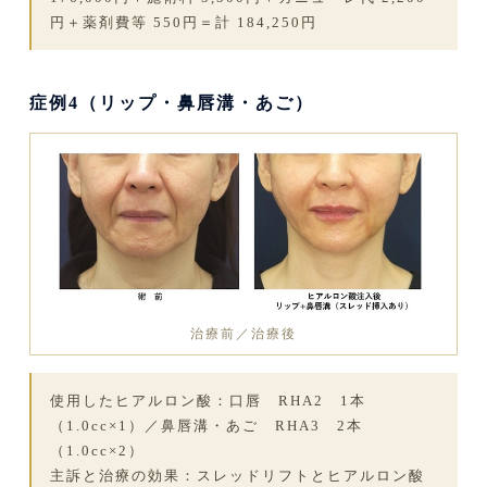
円＋薬剤費等 550円＝計 184,250円
症例4（リップ・鼻唇溝・あご）
治療前／治療後
使用したヒアルロン酸：口唇 RHA2 1本
（1.0cc×1）／鼻唇溝・あご RHA3 2本
（1.0cc×2）
主訴と治療の効果：スレッドリフトとヒアルロン酸