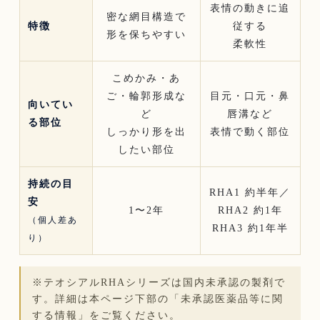
表情の動きに追
密な網目構造で
特徴
従する
形を保ちやすい
柔軟性
こめかみ・あ
ご・輪郭形成な
目元・口元・鼻
向いてい
ど
唇溝など
る部位
しっかり形を出
表情で動く部位
したい部位
持続の目
RHA1 約半年／
安
1〜2年
RHA2 約1年
（個人差あ
RHA3 約1年半
り）
※テオシアルRHAシリーズは国内未承認の製剤で
す。詳細は本ページ下部の「未承認医薬品等に関
する情報」をご覧ください。