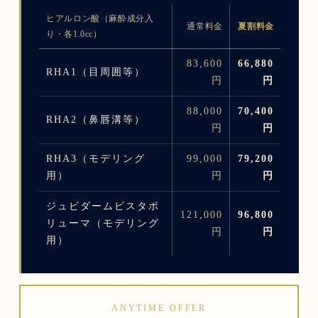
ヒアルロン酸（麻酔成分入
通常料金
夏割料金
り・各1.0cc）
83,600
66,880
RHA1（目周囲等）
円
円
88,000
70,400
RHA2（鼻唇溝等）
円
円
RHA3（モデリング
99,000
79,200
用）
円
円
ジュビダームビスタボ
121,000
96,800
リューマ（モデリング
円
円
用）
ANYTIME OFFER