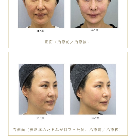
正面（治療前／治療後）
右側面（鼻唇溝のたるみが目立った側。治療前／治療後）