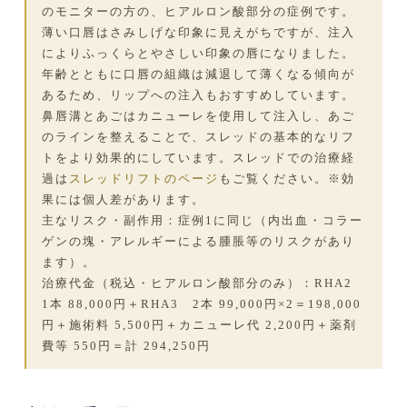
のモニターの方の、ヒアルロン酸部分の症例です。
薄い口唇はさみしげな印象に見えがちですが、注入
によりふっくらとやさしい印象の唇になりました。
年齢とともに口唇の組織は減退して薄くなる傾向が
あるため、リップへの注入もおすすめしています。
鼻唇溝とあごはカニューレを使用して注入し、あご
のラインを整えることで、スレッドの基本的なリフ
トをより効果的にしています。スレッドでの治療経
過は
スレッドリフトのページ
もご覧ください。※効
果には個人差があります。
主なリスク・副作用：症例1に同じ（内出血・コラー
ゲンの塊・アレルギーによる腫脹等のリスクがあり
ます）。
治療代金（税込・ヒアルロン酸部分のみ）：RHA2
1本 88,000円＋RHA3 2本 99,000円×2＝198,000
円＋施術料 5,500円＋カニューレ代 2,200円＋薬剤
費等 550円＝計 294,250円