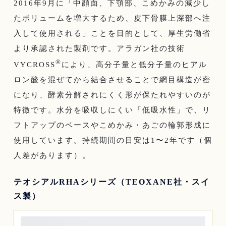
2016年9月に「中顔面、下顎部、こめかみの減少し
たボリュームを増大するため、皮下骨膜上深部へ注
入して使用される」ことを目的として、厚生労働省
より承認された製剤です。アラガン社の技術
®
VYCROSS
により、高分子量と低分子量のヒアル
ロン酸を混ぜてから結合させることで網目構造が密
になり、酵素分解されにくく形が保たれやすいのが
特徴です。水分を吸収しにくい「低吸水性」で、リ
フトアップのベースやこめかみ・あごの輪郭形成に
使用しています。持続期間の目安は1〜2年です（個
人差があります）。
テオシアルRHAシリーズ（TEOXANE社・スイ
ス製）