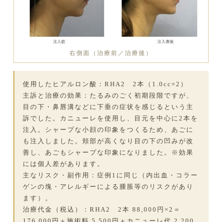
右側面（治療前／治療後）
使用したヒアルロン酸：RHA2 2本（1.0cc×2）
主訴と治療の効果：たるみのごく初期段階ですが、
目の下・鼻唇溝などに下垂の症状を感じるという主
訴でした。カニューレを使用し、目元を中心に2本を
注入。シャープな小顔の印象をつくるため、あごに
も注入しました。頬部が高くなり目の下の凹みが改
善し、あごもシャープな印象になりました。※効果
には個人差があります。
主なリスク・副作用：症例1に同じ（内出血・コラー
ゲンの塊・アレルギーによる腫脹等のリスクがあり
ます）。
治療代金（税込）：RHA2 2本 88,000円×2＝
176,000円＋施術料 5,500円＋カニューレ代 2,200