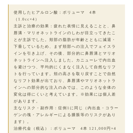
使用したヒアルロン酸：ボリューマ 4本
（1.0cc×4）
主訴と治療の効果：疲れた表情に見えることと、鼻
唇溝・マリオネットラインのしわが目立ってきたこ
とが主訴でした。頬部の脂肪が年齢とともに減退・
下垂しているため、まず頬部への注入でフェイスラ
インを引き上げ、その後、部分的に鼻唇溝とマリオ
ネットラインへ注入しました。カニューレで内出血
を避けつつ、平均的にくまなく注入して自然なリフ
トを行っています。頬の高さを取り戻すことで自然
なリフト効果が出ており、鼻唇溝やマリオネットラ
インへの部分的な注入のみでは、このような全体の
変化は得にくいと考えています。※効果には個人差
があります。
主なリスク・副作用：症例1に同じ（内出血・コラー
ゲンの塊・アレルギーによる腫脹等のリスクがあり
ます）。
治療代金（税込）：ボリューマ 4本 121,000円×4