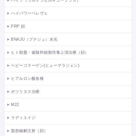
ハイフ（ウルトラセルキュープラス）
ハイパワーペレヴェ
PRP 顔
BNAJU（ブナジュ）水光
ヒト胎盤・歯髄幹細胞培養上清治療（顔）
ベビーコラーゲン(ヒューマラジェン)
ヒアルロン酸各種
ボツリヌス治療
M22
ラディエイジ
脂肪融解注射（顔）