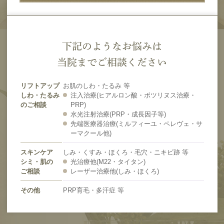
下記のようなお悩みは
当院までご相談ください
リフトアップ
お肌のしわ・たるみ 等
しわ・たるみ
注入治療(ヒアルロン酸・ボツリヌス治療・
のご相談
PRP)
水光注射治療(PRP・成長因子等)
先端医療器治療(ミルフィーユ・ペレヴェ・サ
ーマクール他)
スキンケア
しみ・くすみ・ほくろ・毛穴・ニキビ跡 等
シミ・肌の
光治療他(M22・タイタン)
ご相談
レーザー治療他(しみ・ほくろ)
その他
PRP育毛・多汗症 等