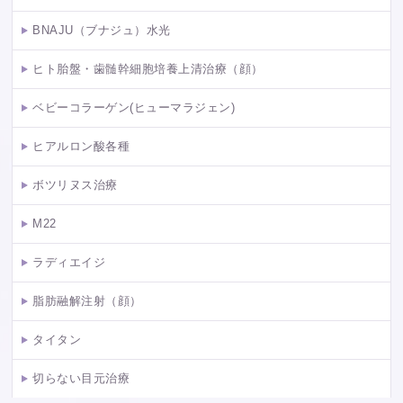
BNAJU（ブナジュ）水光
ヒト胎盤・歯髄幹細胞培養上清治療（顔）
ベビーコラーゲン(ヒューマラジェン)
ヒアルロン酸各種
ボツリヌス治療
M22
ラディエイジ
脂肪融解注射（顔）
タイタン
切らない目元治療