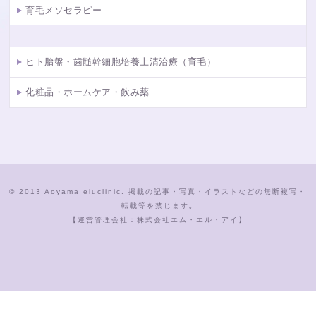
育毛メソセラピー
ヒト胎盤・歯髄幹細胞培養上清治療（育毛）
化粧品・ホームケア・飲み薬
© 2013 Aoyama eluclinic. 掲載の記事・写真・イラストなどの無断複写・
転載等を禁じます｡
【運営管理会社：株式会社エム・エル・アイ】