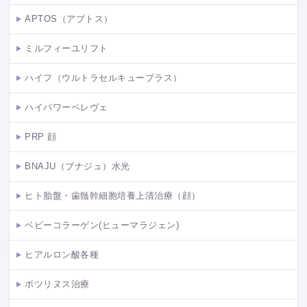
APTOS（アプトス）
ミルフィーユリフト
ハイフ（ウルトラセルキュープラス）
ハイパワーペレヴェ
PRP 顔
BNAJU（ブナジュ）水光
ヒト胎盤・歯髄幹細胞培養上清治療（顔）
ベビーコラーゲン(ヒューマラジェン)
ヒアルロン酸各種
ボツリヌス治療