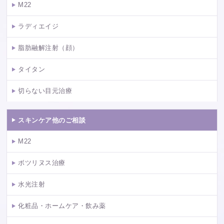
M22
ラディエイジ
脂肪融解注射（顔）
タイタン
切らない目元治療
スキンケア他のご相談
M22
ボツリヌス治療
水光注射
化粧品・ホームケア・飲み薬