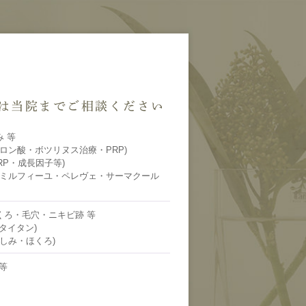
は
当院までご相談ください
 等
ロン酸・ボツリヌス治療・PRP)
RP・成長因子等)
(ミルフィーユ・ペレヴェ・サーマクール
くろ・毛穴・ニキビ跡 等
・タイタン)
しみ・ほくろ)
等