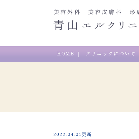
HOME
クリニックについて
診療情報
切らない目元治療
しわ・たるみのご相談
アクセス・診療時
スレッド
スキ
クリニックニュース
ハイフ（ウルトラセル【Zi:】）
PRP（皮膚の再生治療）
M22
ラディエイジ
脂肪
2022.04.01更新