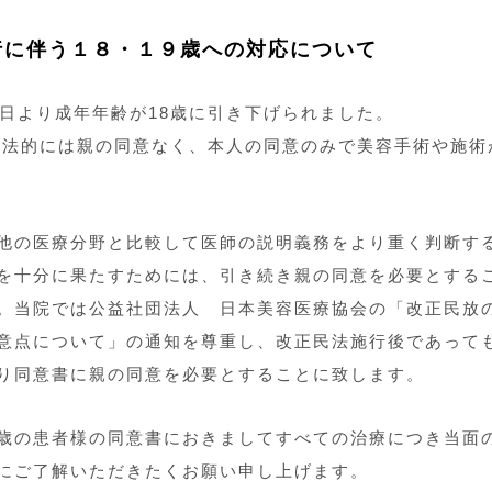
ミラノピール
ヒト胎盤・歯髄幹細胞培養上清治療
行に伴う１８・１９歳への対応について
１日より成年年齢が18歳に引き下げられました。
は、法的には親の同意なく、本人の同意のみで美容手術や施術
他の医療分野と比較して医師の説明義務をより重く判断す
を十分に果たすためには、引き続き親の同意を必要とする
。当院では公益社団法人 日本美容医療協会の「改正民放
意点について」の通知を尊重し、改正民法施行後であって
り同意書に親の同意を必要とすることに致します。
歳の患者様の同意書におきましてすべての治療につき当面
にご了解いただきたくお願い申し上げます。