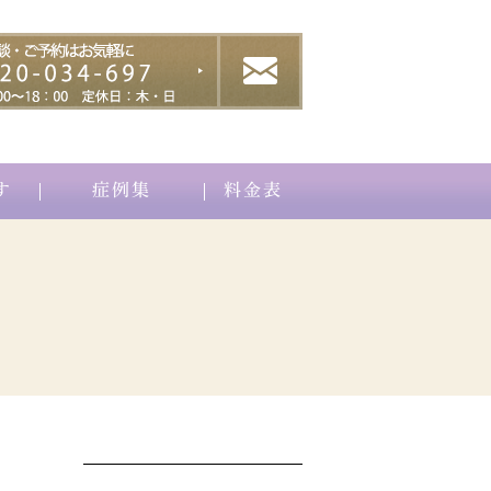
す
症例集
料金表
クター紹介
ブナジュ）
ーコラーゲン(ヒューマラジェン)
毛
育毛メソセラピー