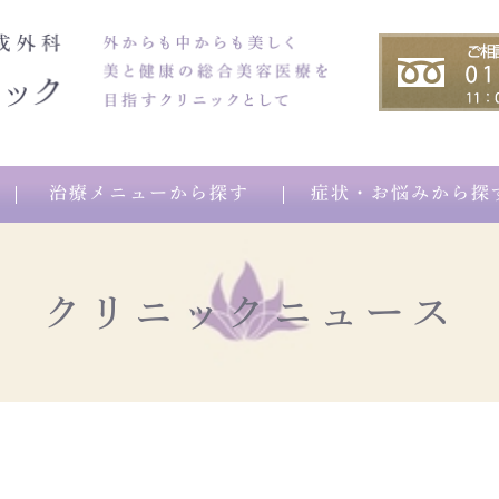
治療メニューから探す
症状・お悩みから探
クリニックニュース
間
リフト
ンケア他のご相談
初めての方へ
APTOS（アプトス）
薄毛・育毛のご相談
スケジュール
ミルフィーユリフト
治療方針・ド
ハイパワーペレヴェ
BNAJU（
ヒアルロン酸注入
ボツリヌス治療
ベビ
融解注射（顔）
タイタン
水光注射
PRP育