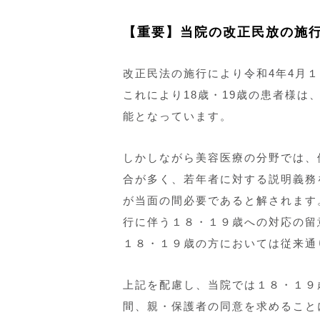
化粧品・ホームケア・飲み薬
マイクログラフト薄毛療法
【重要】当院の改正民放の施
改正民法の施行により令和4年4月
これにより18歳・19歳の患者様
能となっています。
しかしながら美容医療の分野では、
合が多く、若年者に対する説明義務
が当面の間必要であると解されます
行に伴う１８・１９歳への対応の留
１８・１９歳の方においては従来通
上記を配慮し、当院では１８・１９
間、親・保護者の同意を求めること