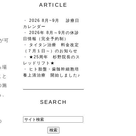
しみ・ほくろレーザー
ARTICLE
2026 8月~9月 診療日
カレンダー
2026年 8月～9月の休診
日情報（完全予約制）
が可
タイタン治療 料金改定
（７月１日～）のお知らせ
★25周年 杉野院長のス
レッドリフト★
る場
ヒト胎盤・歯髄幹細胞培
養上清治療 開始しました♪
こと
の施
も、
SEARCH
の