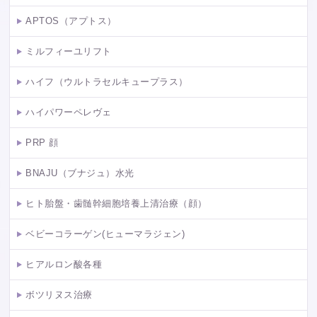
APTOS（アプトス）
ミルフィーユリフト
ハイフ（ウルトラセルキュープラス）
ハイパワーペレヴェ
PRP 顔
BNAJU（ブナジュ）水光
ヒト胎盤・歯髄幹細胞培養上清治療（顔）
ベビーコラーゲン(ヒューマラジェン)
ヒアルロン酸各種
ボツリヌス治療