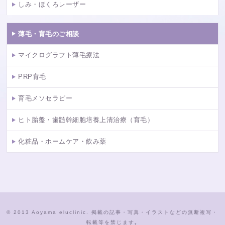
しみ・ほくろレーザー
薄毛・育毛のご相談
マイクログラフト薄毛療法
PRP育毛
育毛メソセラピー
ヒト胎盤・歯髄幹細胞培養上清治療（育毛）
化粧品・ホームケア・飲み薬
© 2013 Aoyama eluclinic. 掲載の記事・写真・イラストなどの無断複写・
転載等を禁じます｡