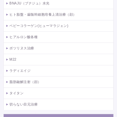
BNAJU（ブナジュ）水光
ヒト胎盤・歯髄幹細胞培養上清治療（顔）
ベビーコラーゲン(ヒューマラジェン)
ヒアルロン酸各種
ボツリヌス治療
M22
ラディエイジ
脂肪融解注射（顔）
タイタン
切らない目元治療