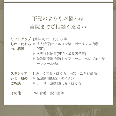
下記のようなお悩みは
当院までご相談ください
リフトアップ
お肌のしわ・たるみ 等
しわ・たるみ
注入治療(ヒアルロン酸・ボツリヌス治療・
のご相談
PRP)
水光注射治療(PRP・成長因子等)
先端医療器治療(ミルフィーユ・ペレヴェ・サ
ーマクール他)
スキンケア
しみ・くすみ・ほくろ・毛穴・ニキビ跡 等
シミ・肌の
光治療他(M22・タイタン)
ご相談
レーザー治療他(しみ・ほくろ)
その他
PRP育毛・多汗症 等