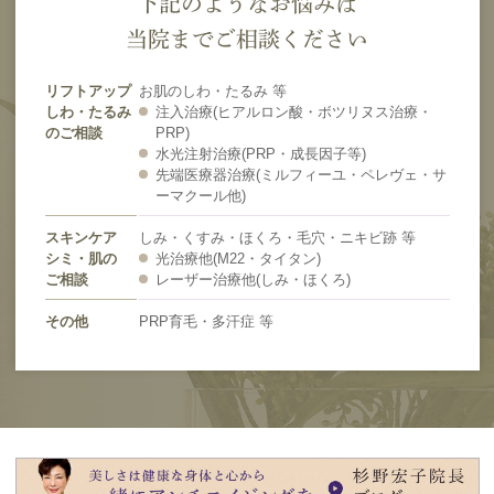
下記のようなお悩みは
当院までご相談ください
リフトアップ
お肌のしわ・たるみ 等
しわ・たるみ
注入治療(ヒアルロン酸・ボツリヌス治療・
のご相談
PRP)
水光注射治療(PRP・成長因子等)
先端医療器治療(ミルフィーユ・ペレヴェ・サ
ーマクール他)
スキンケア
しみ・くすみ・ほくろ・毛穴・ニキビ跡 等
シミ・肌の
光治療他(M22・タイタン)
ご相談
レーザー治療他(しみ・ほくろ)
その他
PRP育毛・多汗症 等