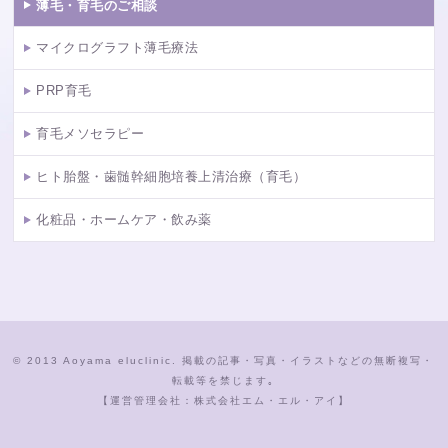
薄毛・育毛のご相談
マイクログラフト薄毛療法
PRP育毛
育毛メソセラピー
ヒト胎盤・歯髄幹細胞培養上清治療（育毛）
化粧品・ホームケア・飲み薬
© 2013 Aoyama eluclinic. 掲載の記事・写真・イラストなどの無断複写・
転載等を禁じます｡
【運営管理会社：株式会社エム・エル・アイ】