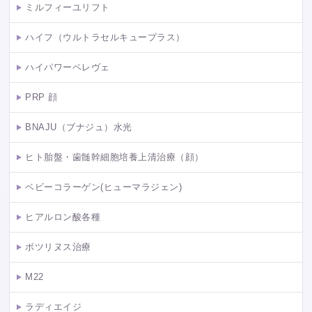
ミルフィーユリフト
ハイフ（ウルトラセルキュープラス）
ハイパワーペレヴェ
PRP 顔
BNAJU（ブナジュ）水光
ヒト胎盤・歯髄幹細胞培養上清治療（顔）
ベビーコラーゲン(ヒューマラジェン)
ヒアルロン酸各種
ボツリヌス治療
M22
ラディエイジ