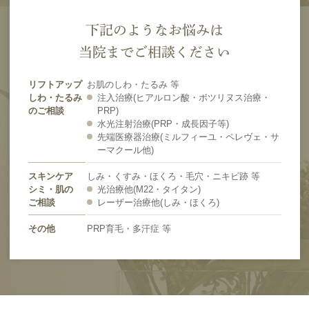
下記のようなお悩みは
当院までご相談ください
リフトアップ
お肌のしわ・たるみ 等
しわ・たるみ
注入治療(ヒアルロン酸・ボツリヌス治療・
のご相談
PRP)
水光注射治療(PRP・成長因子等)
先端医療器治療(ミルフィーユ・ペレヴェ・サ
ーマクール他)
スキンケア
しみ・くすみ・ほくろ・毛穴・ニキビ跡 等
シミ・肌の
光治療他(M22・タイタン)
ご相談
レーザー治療他(しみ・ほくろ)
その他
PRP育毛・多汗症 等